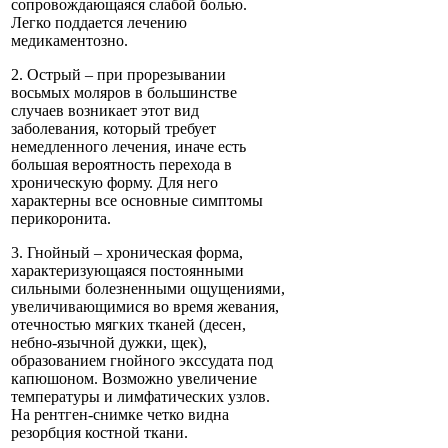
сопровождающаяся слабой болью.
Легко поддается лечению
медикаментозно.
2. Острый – при прорезывании
восьмых моляров в большинстве
случаев возникает этот вид
заболевания, который требует
немедленного лечения, иначе есть
большая вероятность перехода в
хроническую форму. Для него
характерны все основные симптомы
перикоронита.
3. Гнойный – хроническая форма,
характеризующаяся постоянными
сильными болезненными ощущениями,
увеличивающимися во время жевания,
отечностью мягких тканей (десен,
небно-язычной дужки, щек),
образованием гнойного экссудата под
капюшоном. Возможно увеличение
температуры и лимфатических узлов.
На рентген-снимке четко видна
резорбция костной ткани.