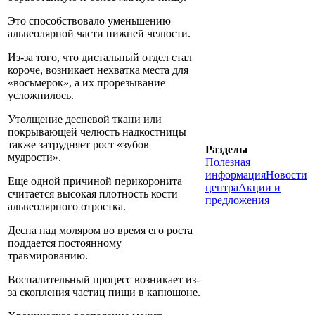
Это способствовало уменьшению
альвеолярной части нижней челюсти.
Из-за того, что дистальный отдел стал
короче, возникает нехватка места для
«восьмерок», а их прорезывание
усложнилось.
Утолщение десневой ткани или
покрывающей челюсть надкостницы
также затрудняет рост «зубов
Разделы
мудрости».
Полезная
информация
Новости
Еще одной причиной перикоронита
центра
Акции и
считается высокая плотность кости
предложения
альвеолярного отростка.
Десна над моляром во время его роста
поддается постоянному
травмированию.
Воспалительный процесс возникает из-
за скопления частиц пищи в капюшоне.